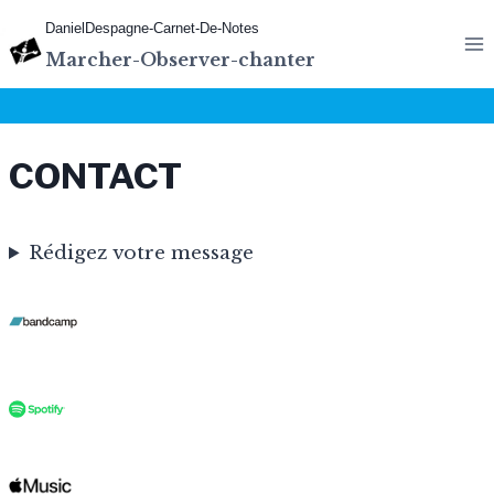
Aller
DanielDespagne-Carnet-De-Notes
au
Marcher-Observer-chanter
contenu
CONTACT
Rédigez votre message