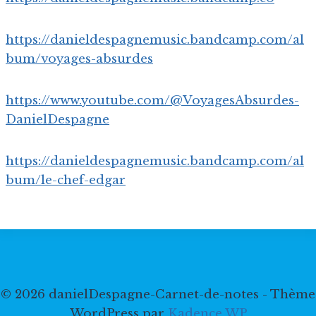
https://danieldespagnemusic.bandcamp.com/al
bum/voyages-absurdes
https://www.youtube.com/@VoyagesAbsurdes-
DanielDespagne
https://danieldespagnemusic.bandcamp.com/al
bum/le-chef-edgar
© 2026 danielDespagne-Carnet-de-notes - Thème
WordPress par
Kadence WP