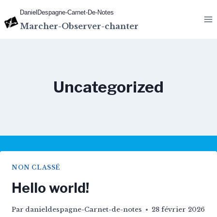
Aller
DanielDespagne-Carnet-De-Notes
au
Marcher-Observer-chanter
contenu
Uncategorized
NON CLASSÉ
Hello world!
Par
danieldespagne-Carnet-de-notes
28 février 2026